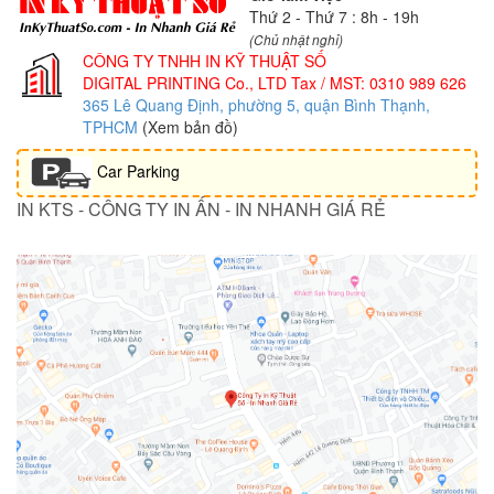
Thứ 2 - Thứ 7 : 8h - 19h
(Chủ nhật nghỉ)
CÔNG TY TNHH IN KỸ THUẬT SỐ
DIGITAL PRINTING Co., LTD
Tax / MST: 0310 989 626
365 Lê Quang Định, phường 5, quận Bình Thạnh,
TPHCM
(Xem bản đồ)
Car Parking
IN KTS - CÔNG TY IN ẤN - IN NHANH GIÁ RẺ