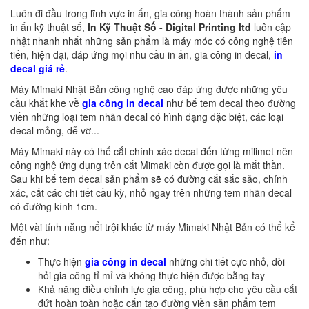
Luôn đi đầu trong lĩnh vực in ấn, gia công hoàn thành sản phẩm
in ấn kỹ thuật số,
In Kỹ Thuật Số - Digital Printing ltd
luôn cập
nhật nhanh nhất những sản phẩm là máy móc có công nghệ tiên
tiến, hiện đại, đáp ứng mọi nhu cầu in ấn, gia công in decal,
in
decal giá rẻ
.
Máy Mimaki Nhật Bản công nghệ cao đáp ứng được những yêu
cầu khắt khe về
gia công in decal
như bế tem decal theo đường
viền những loại tem nhãn decal có hình dạng đặc biệt, các loại
decal mỏng, dễ vỡ...
Máy Mimaki này có thể cắt chính xác decal đến từng milimet nên
công nghệ ứng dụng trên cắt Mimaki còn được gọi là mắt thần.
Sau khi bế tem decal sản phẩm sẽ có đường cắt sắc sảo, chính
xác, cắt các chi tiết cầu kỳ, nhỏ ngay trên những tem nhãn decal
có đường kính 1cm.
Một vài tính năng nổi trội khác từ máy Mimaki Nhật Bản có thể kể
đến như:
Thực hiện
gia công in decal
những chi tiết cực nhỏ, đòi
hỏi gia công tỉ mỉ và không thực hiện được bằng tay
Khả năng điều chỉnh lực gia công, phù hợp cho yêu cầu cắt
đứt hoàn toàn hoặc cấn tạo đường viền sản phẩm tem