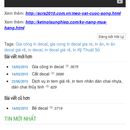
Xem thêm:
http://acrs2010.com.vn/meo-vat-cuoc-song.html
Xem thêm:
http://ketnoisunghiep.com/ky-nang-mua-
hang.html
Đăng bởi Hải Lý
Tags:
Gia công in decal
,
gia cong in decal gia re
,
in ấn
,
in ấn
decal giá rẻ
,
in decal
,
in decal giá rẻ
,
In Kỹ Thuật Số
Bài viết mới hơn
Gia công in decal
3675
14/03/2015
Cắt decal
3686
14/03/2015
Dịch vụ in tem giá rẻ, in tem nhãn dán chai nhựa,
22/06/2015
dán chai thủy tinh
829
Bài viết cũ hơn
Bế decal
3719
14/03/2015
TIN MỚI NHẤT