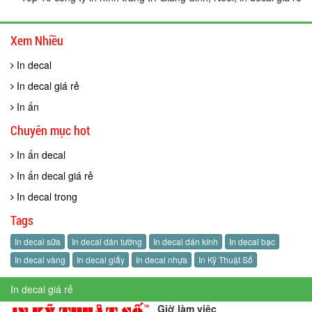
Xem Nhiều
In decal
In decal giá rẻ
In ấn
Chuyên mục hot
In ấn decal
In ấn decal giá rẻ
In decal trong
Tags
In decal sữa
In decal dán tường
In decal dán kính
In decal bạc
In decal vàng
In decal giấy
In decal nhựa
In Kỹ Thuật Số
In decal giá rẻ
Giờ làm việc