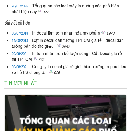
Tổng quan các loại máy in quảng cáo phổ biến
28/01/2026
nhất hiện nay
168
Bài viết cũ hơn
In decal làm tem nhãn hóa mỹ phẩm
1973
30/07/2018
Đặt in decal dán tường TPHCM giá rẻ - decal dán
14/08/2018
tường bản đồ thế gi�...
3647
In tem nhãn tròn bế lượn sóng - Cắt Decal giá rẻ
30/08/2021
tại TPHCM
775
Công ty in decal giá rẻ giới thiệu xưởng In phù hiệu
30/08/2021
xe hỗ trợ chống d...
926
TIN MỚI NHẤT