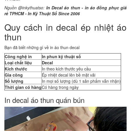
Nguồn @inkythuatso:
In Decal áo thun - in áo đồng phục giá
rẻ TPHCM - In Kỹ Thuật Số Since 2006
Quy cách in decal ép nhiệt áo
thun
Bạn đã biết những gì về in áo thun decal
Công nghệ in
In phun kỹ thuật số
Loại chất liệu
Decal
Kích thước
In theo kích thước yêu cầu
Gia công
Ép nhiệt decal lên bề mặt vải
Số lượng
In mọi số lượng (dù 1 sản phẩm vẫn nhận)
Thời gian có hàng
Có hàng trong ngày
In decal áo thun quán bún