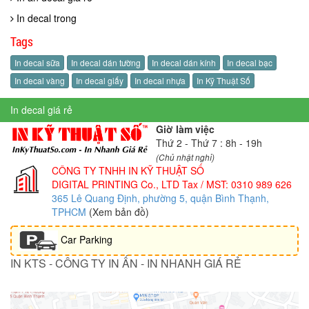
In decal trong
Tags
In decal sữa
In decal dán tường
In decal dán kính
In decal bạc
In decal vàng
In decal giấy
In decal nhựa
In Kỹ Thuật Số
In decal giá rẻ
Giờ làm việc
Thứ 2 - Thứ 7 : 8h - 19h
(Chủ nhật nghỉ)
CÔNG TY TNHH IN KỸ THUẬT SỐ
DIGITAL PRINTING Co., LTD
Tax / MST: 0310 989 626
365 Lê Quang Định, phường 5, quận Bình Thạnh,
TPHCM
(Xem bản đồ)
Car Parking
IN KTS - CÔNG TY IN ẤN - IN NHANH GIÁ RẺ