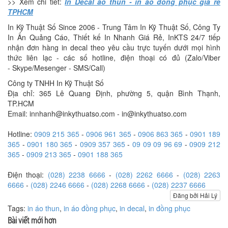
>> Xem chi tiết:
In Decal áo thun - in áo đồng phục giá rẻ
TPHCM
In Kỹ Thuật Số Since 2006 - Trung Tâm In Kỹ Thuật Số, Công Ty
In Ấn Quảng Cáo, Thiết kế In Nhanh Giá Rẻ, InKTS 24/7 tiếp
nhận đơn hàng in decal theo yêu cầu trực tuyến dưới mọi hình
thức liên lạc - các số hotline, điện thoại có đủ (Zalo/Viber
- Skype/Mesenger - SMS/Call)
Công ty TNHH In Kỹ Thuật Số
Địa chỉ: 365 Lê Quang Định, phường 5, quận Bình Thạnh,
TP.HCM
Email: innhanh@inkythuatso.com - in@inkythuatso.com
Hotline:
0909 215 365
-
0906 961 365
-
0906 863 365
-
0901 189
365
-
0901 180 365
-
0909 357 365
-
09 09 09 96 69
-
0909 212
365
-
0909 213 365
-
0901 188 365
Điện thoại:
(028) 2238 6666
-
(028) 2262 6666
-
(028) 2263
6666
-
(028) 2246 6666
-
(028) 2268 6666
-
(028) 2237 6666
Đăng bởi Hải Lý
Tags:
in áo thun
,
in áo đồng phục
,
in decal
,
in đồng phục
Bài viết mới hơn