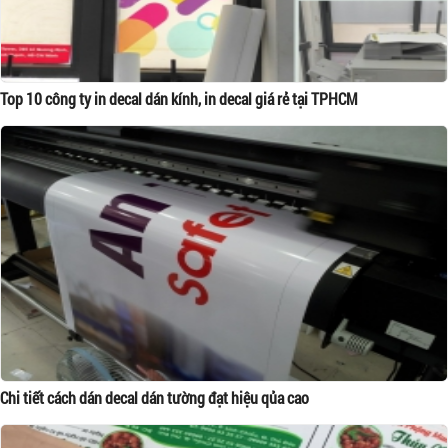
Top 10 công ty in decal dán kính, in decal giá rẻ tại TPHCM
Chi tiết cách dán decal dán tường đạt hiệu qủa cao