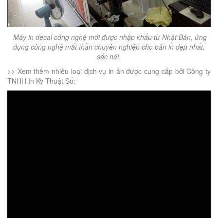
Máy in decal công nghệ mới được nhập khẩu từ Nhật Bản, ửng
dụng công nghệ mắt thần chuyên nghiệp cho bản in đẹp nhất,
sắc nét.
>> Xem thêm nhiều loại dịch vụ in ấn được cung cấp bởi Công ty
TNHH In Kỹ Thuật Số: