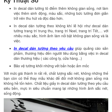
Kỹ Thuật Số
In decal dán tường tô điểm thêm không gian sống, nơi làm
việc thêm sinh động, màu sắc, những bức tường đơn giản
trở nên thu hút và độc đáo hơn.
In decal dán tường theo không khí lễ hội như decal dán
tường trang trí trung thu, trang trí Noel, trang trí Tết,… với
nhiều màu sắc, hình ảnh làm nổi bật không gian sống và là
việc.
In decal dán tường theo yêu cầu
giúp quảng cáo sản
phẩm, thương hiệu đến người tiêu dùng bằng việc in decal
dán thương hiệu ( các công ty, cửa hàng...)
Bảo vệ tường khỏi những vết bẩn hoặc ẩm mốc
Với mức giá thành in rất rẻ, chất lượng sắc nét, không những thế
bạn còn có thể thay mẫu khác để đổi mới không gian sống mà
không hề tốn kém. Chất liệu giấy in decal dán tường theo yêu cầu
siêu bền, mực in siêu chuẩn mang lại những hình ảnh sắc nét,
sống động.