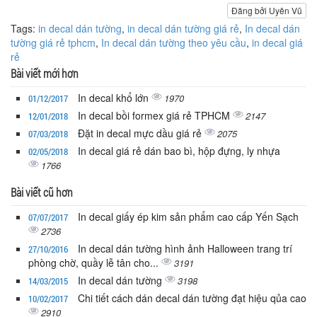
Đăng bởi Uyên Vũ
Tags:
in decal dán tường
,
in decal dán tường giá rẻ
,
In decal dán
tường giá rẻ tphcm
,
In decal dán tường theo yêu cầu
,
in decal giá
rẻ
Bài viết mới hơn
In decal khổ lớn
1970
01/12/2017
In decal bồi formex giá rẻ TPHCM
2147
12/01/2018
Đặt in decal mực dầu giá rẻ
2075
07/03/2018
In decal giá rẻ dán bao bì, hộp đựng, ly nhựa
02/05/2018
1766
Bài viết cũ hơn
In decal giấy ép kim sản phẩm cao cấp Yến Sạch
07/07/2017
2736
In decal dán tường hình ảnh Halloween trang trí
27/10/2016
phòng chờ, quầy lễ tân cho...
3191
In decal dán tường
3198
14/03/2015
Chi tiết cách dán decal dán tường đạt hiệu qủa cao
10/02/2017
2910