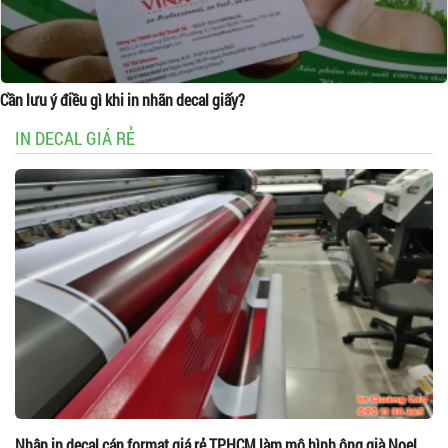
Cần lưu ý điều gì khi in nhãn decal giấy?
IN DECAL GIÁ RẺ
Nhận in decal cán format giá rẻ TPHCM làm mô hình ông già Noel,