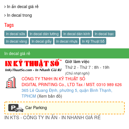
In ấn decal giá rẻ
In decal trong
Tags
In decal sữa
In decal dán tường
In decal dán kính
In decal bạc
In decal vàng
In decal giấy
In decal nhựa
In Kỹ Thuật Số
In decal giá rẻ
Giờ làm việc
Thứ 2 - Thứ 7 : 8h - 19h
(Chủ nhật nghỉ)
CÔNG TY TNHH IN KỸ THUẬT SỐ
DIGITAL PRINTING Co., LTD
Tax / MST: 0310 989 626
365 Lê Quang Định, phường 5, quận Bình Thạnh,
TPHCM
(Xem bản đồ)
Car Parking
IN KTS - CÔNG TY IN ẤN - IN NHANH GIÁ RẺ