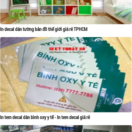
In decal dán tường bản đồ thế giới giá rẻ TPHCM
In tem decal dán bình oxy y tế - In tem decal giá rẻ