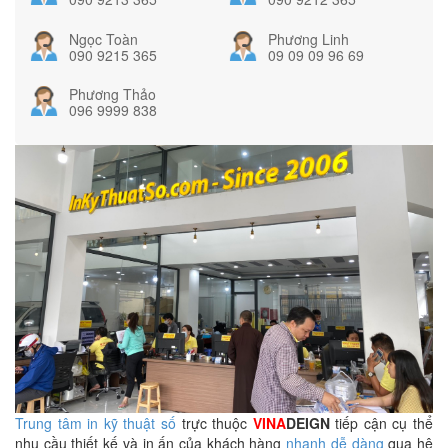
Ngọc Toàn
Phương Linh
090 9215 365
09 09 09 96 69
Phương Thảo
096 9999 838
Trung tâm in kỹ thuật số
trực thuộc
VINA
DEIGN
tiếp cận cụ thể
nhu cầu thiết kế và in ấn của khách hàng
nhanh dễ dàng
qua hệ