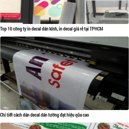
Top 10 công ty in decal dán kính, in decal giá rẻ tại TPHCM
Chi tiết cách dán decal dán tường đạt hiệu qủa cao