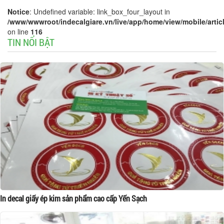
Notice
: Undefined variable: link_box_four_layout in
/www/wwwroot/indecalgiare.vn/live/app/home/view/mobile/articl
on line
116
TIN NỔI BẬT
In decal giấy ép kim sản phẩm cao cấp Yến Sạch