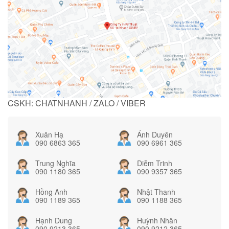
CSKH: CHATNHANH / ZALO / VIBER
Xuân Hạ
Ánh Duyên
090 6863 365
090 6961 365
Trung Nghĩa
Diễm Trinh
090 1180 365
090 9357 365
Hồng Anh
Nhật Thanh
090 1189 365
090 1188 365
Hạnh Dung
Huỳnh Nhân
090 9213 365
090 9212 365