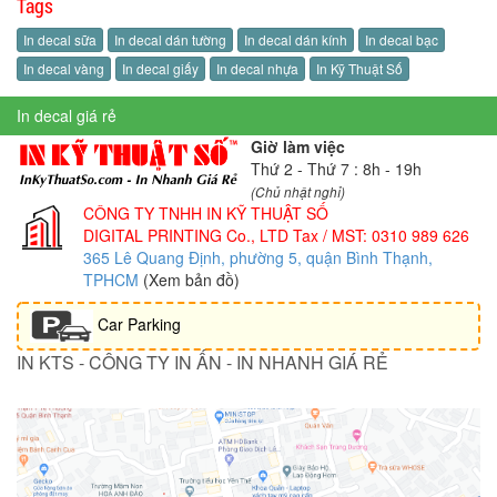
Tags
In decal sữa
In decal dán tường
In decal dán kính
In decal bạc
In decal vàng
In decal giấy
In decal nhựa
In Kỹ Thuật Số
In decal giá rẻ
Giờ làm việc
Thứ 2 - Thứ 7 : 8h - 19h
(Chủ nhật nghỉ)
CÔNG TY TNHH IN KỸ THUẬT SỐ
DIGITAL PRINTING Co., LTD
Tax / MST: 0310 989 626
365 Lê Quang Định, phường 5, quận Bình Thạnh,
TPHCM
(Xem bản đồ)
Car Parking
IN KTS - CÔNG TY IN ẤN - IN NHANH GIÁ RẺ