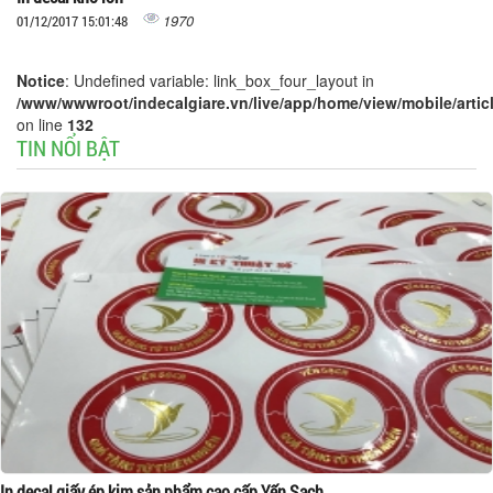
1970
01/12/2017 15:01:48
Notice
: Undefined variable: link_box_four_layout in
/www/wwwroot/indecalgiare.vn/live/app/home/view/mobile/articl
on line
132
TIN NỔI BẬT
In decal giấy ép kim sản phẩm cao cấp Yến Sạch