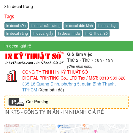
In decal trong
Tags
In decal sữa
In decal dán tường
In decal dán kính
In decal bạc
In decal vàng
In decal giấy
In decal nhựa
In Kỹ Thuật Số
In decal giá rẻ
Giờ làm việc
Thứ 2 - Thứ 7 : 8h - 19h
(Chủ nhật nghỉ)
CÔNG TY TNHH IN KỸ THUẬT SỐ
DIGITAL PRINTING Co., LTD
Tax / MST: 0310 989 626
365 Lê Quang Định, phường 5, quận Bình Thạnh,
TPHCM
(Xem bản đồ)
Car Parking
IN KTS - CÔNG TY IN ẤN - IN NHANH GIÁ RẺ