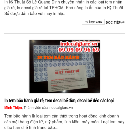
In Kỹ Thuật Số Lê Quang Định chuyên nhận in các loại tem nhãn
giá rẻ, in decal giá rẻ tại TPHCM. Khả năng in ấn của In Kỹ Thuật
Số được đảm bảo với máy in hiệ...
59 lượt xem
ĐỌC TIẾP
In tem bảo hành giá rẻ, tem decal bể dòn, decal bể dẻo các loại
Minh Thiện
, Thành viên của indecalgiare.vn
Tem bảo hành là loại tem cần thiết trong hoạt động kinh doanh
các mặt hàng điện tử, mỹ phẩm, linh kiện, máy móc. Loại tem này
giúp hạn chế tình trạng b&o...