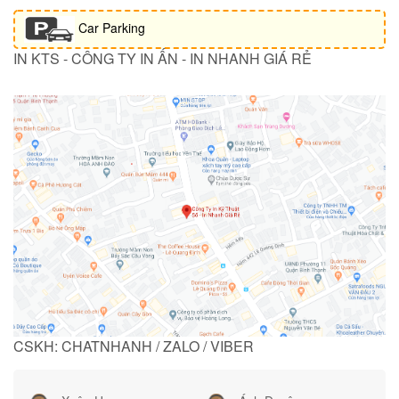
Car Parking
IN KTS - CÔNG TY IN ẤN - IN NHANH GIÁ RẺ
CSKH: CHATNHANH / ZALO / VIBER