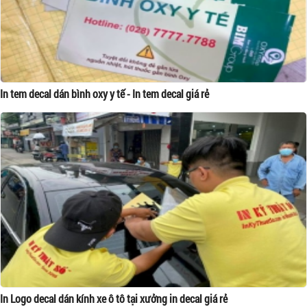
In tem decal dán bình oxy y tế - In tem decal giá rẻ
In Logo decal dán kính xe ô tô tại xưởng in decal giá rẻ