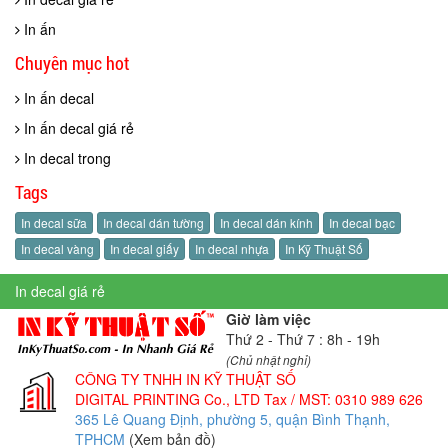
In ấn
Chuyên mục hot
In ấn decal
In ấn decal giá rẻ
In decal trong
Tags
In decal sữa
In decal dán tường
In decal dán kính
In decal bạc
In decal vàng
In decal giấy
In decal nhựa
In Kỹ Thuật Số
In decal giá rẻ
Giờ làm việc
Thứ 2 - Thứ 7 : 8h - 19h
(Chủ nhật nghỉ)
CÔNG TY TNHH IN KỸ THUẬT SỐ
DIGITAL PRINTING Co., LTD
Tax / MST: 0310 989 626
365 Lê Quang Định, phường 5, quận Bình Thạnh,
TPHCM
(Xem bản đồ)