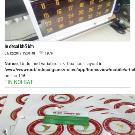
In decal khổ lớn
1970
01/12/2017 15:01:48
Notice
: Undefined variable: link_box_four_layout in
/www/wwwroot/indecalgiare.vn/live/app/home/view/mobile/articl
on line
116
TIN NỔI BẬT