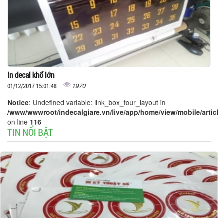
In decal khổ lớn
1970
01/12/2017 15:01:48
Notice
: Undefined variable: link_box_four_layout in
/www/wwwroot/indecalgiare.vn/live/app/home/view/mobile/articl
on line
116
TIN NỔI BẬT