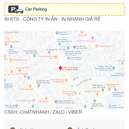
Car Parking
IN KTS - CÔNG TY IN ẤN - IN NHANH GIÁ RẺ
CSKH: CHATNHANH / ZALO / VIBER