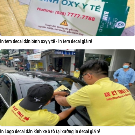
In tem decal dán bình oxy y tế - In tem decal giá rẻ
In Logo decal dán kính xe ô tô tại xưởng in decal giá rẻ