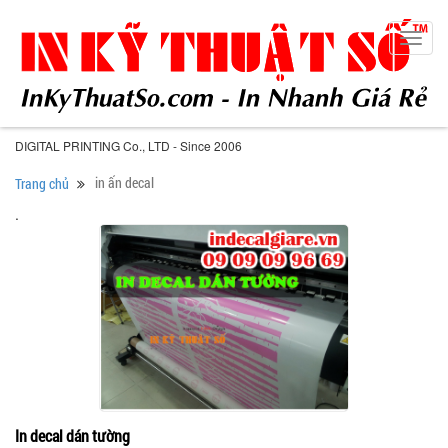
Toggl
navig
DIGITAL PRINTING Co., LTD - Since 2006
in ấn decal
Trang chủ
.
In decal dán tường