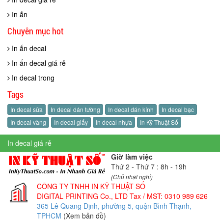
In ấn
Chuyên mục hot
In ấn decal
In ấn decal giá rẻ
In decal trong
Tags
In decal sữa
In decal dán tường
In decal dán kính
In decal bạc
In decal vàng
In decal giấy
In decal nhựa
In Kỹ Thuật Số
In decal giá rẻ
Giờ làm việc
Thứ 2 - Thứ 7 : 8h - 19h
(Chủ nhật nghỉ)
CÔNG TY TNHH IN KỸ THUẬT SỐ
DIGITAL PRINTING Co., LTD
Tax / MST: 0310 989 626
365 Lê Quang Định, phường 5, quận Bình Thạnh,
TPHCM
(Xem bản đồ)