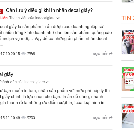
Cần lưu ý điều gì khi in nhãn decal giấy?
t
TIN
Liên
, Thành viên của indecalgiare.vn
ecal giấy là sản phẩm in ấn được các doanh nghiệp sử
ất nhiều tring kinh doanh như dán lên sản phẩm, quảng cáo
ẩm/dịch vụ mới,… Vậy để có những ấn phẩm nhãn decal
..
2959
ĐỌC TIẾP
017 10:20:15
al giấy
 Thành viên của indecalgiare.vn
ư bạn muốn in tem, nhãn sản phẩm với mức phí hợp lý thì
l giấy chính là lựa chọn cho bạn. In ấn dễ dàng, nhanh
giá thành rẻ là những ưu điểm cượt trội của loại hình in
3203
ĐỌC TIẾP
015 11:10:49