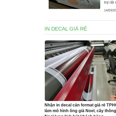
trợ rất 
14/03/2
IN DECAL GIÁ RẺ
Nhận in decal cán format giá rẻ TP
làm mô hình ông già Noel, cây thôn