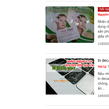
Nổi bậ
Nguyễn 
Nhãn d
dụng r
sản ph
giấy ch.
11/02/2
In dec
Hải Lý
,
Nếu nh
in deca
chóng, 
ấn...
14/03/2