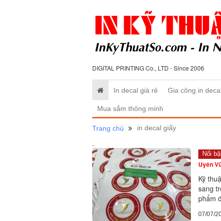
DIGITAL PRINTING Co., LTD - Since 2006
In decal giá rẻ
Gia công in deca
Mua sắm thông minh
in decal giấy
Trang chủ
.
Nổi bậ
Uyên V
Kỹ thu
sang tr
phẩm đ
07/07/2