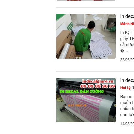
In dec
Mãnh N
In Kỹ T
giấy T
cả nước
�...
22/06/2
In dec
Hải Lý
,
Bạn mu
muốn t
nhiều h
dán tư
14/03/2