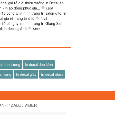
decal giá rẻ giới thiệu xưởng in Decal áo
n - in áo đồng phục giá...
1260
 10 công ty in hình trang trí salon ô tô, in
al giá rẻ trang trí ô tô
1118
 10 công ty in hình trang trí Giáng Sinh,
l, in decal giá rẻ
1403
al dán tường
In decal dán kính
al vàng
In decal giấy
In decal nhựa
NH / ZALO / VIBER