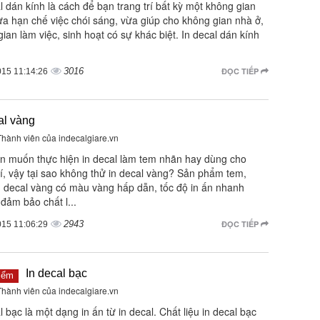
l dán kính là cách để bạn trang trí bất kỳ một không gian
ừa hạn chế việc chói sáng, vừa giúp cho không gian nhà ở,
ian làm việc, sinh hoạt có sự khác biệt. In decal dán kính
3016
ĐỌC TIẾP
015 11:14:26
al vàng
 Thành viên của indecalgiare.vn
n muốn thực hiện in decal làm tem nhãn hay dùng cho
rí, vậy tại sao không thử in decal vàng? Sản phẩm tem,
n decal vàng có màu vàng hấp dẫn, tốc độ in ấn nhanh
đảm bảo chất l...
2943
ĐỌC TIẾP
015 11:06:29
In decal bạc
iểm
 Thành viên của indecalgiare.vn
l bạc là một dạng in ấn từ in decal. Chất liệu in decal bạc