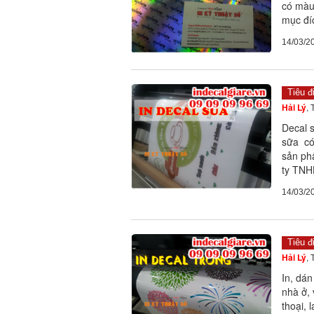
có màu
mục đíc
14/03/2
Tiêu đ
Hải Lý
,
Decal 
sữa có
sản ph
ty TNHH
14/03/2
Tiêu đ
Hải Lý
,
In, dán
nhà ở, 
thoại, 