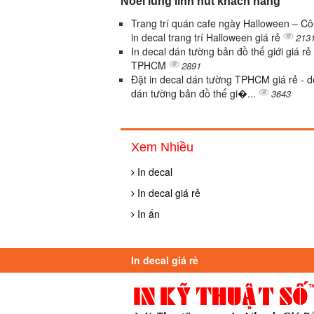
Noel lung linh hút khách hàng
Trang trí quán cafe ngày Halloween – Cô
in decal trang trí Halloween giá rẻ
213
In decal dán tường bản đồ thế giới giá rẻ
TPHCM
2891
Đặt in decal dán tường TPHCM giá rẻ - d
dán tường bản đồ thế gi�...
3643
Xem Nhiều
In decal
In decal giá rẻ
In ấn
In decal giá rẻ