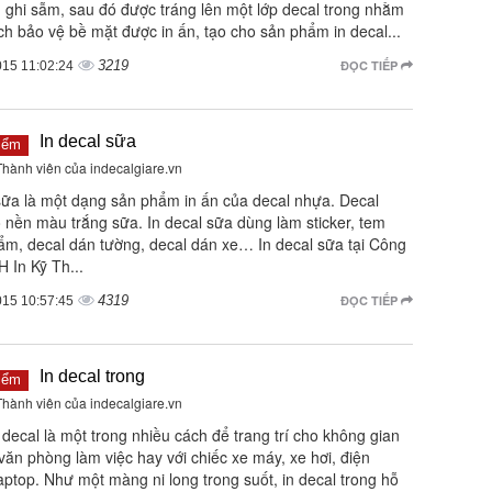
 ghi sẫm, sau đó được tráng lên một lớp decal trong nhằm
h bảo vệ bề mặt được in ấn, tạo cho sản phẩm in decal...
3219
ĐỌC TIẾP
015 11:02:24
In decal sữa
iểm
 Thành viên của indecalgiare.vn
sữa là một dạng sản phẩm in ấn của decal nhựa. Decal
 nền màu trắng sữa. In decal sữa dùng làm sticker, tem
ẩm, decal dán tường, decal dán xe… In decal sữa tại Công
 In Kỹ Th...
4319
ĐỌC TIẾP
015 10:57:45
In decal trong
iểm
 Thành viên của indecalgiare.vn
 decal là một trong nhiều cách để trang trí cho không gian
văn phòng làm việc hay với chiếc xe máy, xe hơi, điện
laptop. Như một màng ni long trong suốt, in decal trong hỗ