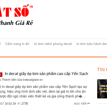
l
Cẩm nang in ấn
In tem niêm phong decal
In tem bảo hành de
TIN
In decal giấy ép kim sản phẩm cao cấp Yến Sạch
t
ũ
, Thành viên của indecalgiare.vn
ật in decal giấy ép kim sản phẩm cao cấp Yến Sạch tạo sự
ọng, hiệu ứng hình ảnh sắc nét, đem lại giá trị lớn cho ấn
ược đội ngũ nhân viên thiết kế và gia công thành ph�...
2736
ĐỌC TIẾP
017 16:02:28