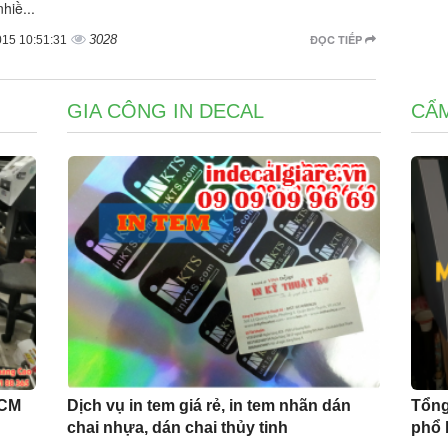
nhiề...
3028
ĐỌC TIẾP
015 10:51:31
GIA CÔNG IN DECAL
CẨM
HCM
Dịch vụ in tem giá rẻ, in tem nhãn dán
Tổng
g
chai nhựa, dán chai thủy tinh
phổ 