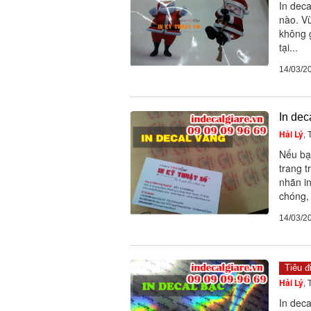
In deca
nào. V
không g
tại...
14/03/2
In dec
Hải Lý
,
Nếu bạ
trang t
nhãn i
chóng, 
14/03/2
Tiêu đ
Hải Lý
,
In deca