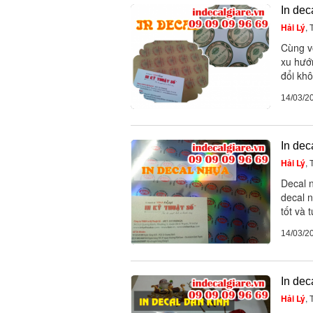
In dec
Hải Lý
,
Cùng vớ
xu hướ
đổi khô
14/03/2
In dec
Hải Lý
,
Decal n
decal n
tốt và 
14/03/2
In dec
Hải Lý
,