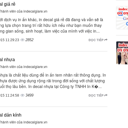
al giá rẻ
 Thành viên của indecalgiare.vn
i dịch vụ in ấn khác, in decal giá rẻ đã đang và vẫn sẽ là
ng lựa chọn trang trí rất hữu ích nếu như bạn muốn thay
ng gian sống, sinh hoạt, làm việc của mình với việc in...
2852
ĐỌC TIẾP
015 11:29:23
al nhựa
 Thành viên của indecalgiare.vn
hựa là chất liệu dùng để in ấn tem nhãn rất thông dụng. In
hựa được ứng dụng rộng rãi trong đời sống với chất lượng
tuổi thọ lâu bền. In decal nhựa tại Công ty TNHH In K�...
3499
ĐỌC TIẾP
015 11:24:58
al dán kính
 Thành viên của indecalgiare.vn