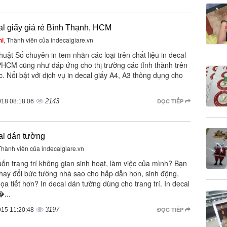
al giấy giá rẻ Bình Thạnh, HCM
hi
, Thành viên của indecalgiare.vn
huật Số chuyên in tem nhãn các loại trên chất liệu in decal
PHCM cũng như đáp ứng cho thị trường các tỉnh thành trên
. Nổi bật với dịch vụ in decal giấy A4, A3 thông dụng cho
2143
ĐỌC TIẾP
018 08:18:06
al dán tường
 Thành viên của indecalgiare.vn
ốn trang trí không gian sinh hoạt, làm việc của mình? Bạn
hay đổi bức tường nhà sao cho hấp dẫn hơn, sinh động,
ọa tiết hơn? In decal dán tường dùng cho trang trí. In decal
�...
3197
ĐỌC TIẾP
015 11:20:48