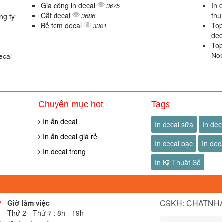
Gia công in decal
In 
3675
Cắt decal
thu
3686
ng ty
Bế tem decal
Top
3301
1
dec
Top
Noe
ecal
Chuyên mục hot
Tags
In ấn decal
In decal sữa
In dec
In ấn decal giá rẻ
In decal bạc
In dec
In decal trong
In Kỹ Thuật Số
CSKH: CHATNHA
Giờ làm việc
Thứ 2 - Thứ 7 : 8h - 19h