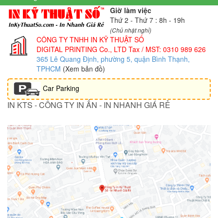
Giờ làm việc
Thứ 2 - Thứ 7 : 8h - 19h
(Chủ nhật nghỉ)
CÔNG TY TNHH IN KỸ THUẬT SỐ
DIGITAL PRINTING Co., LTD
Tax / MST: 0310 989 626
365 Lê Quang Định, phường 5, quận Bình Thạnh,
TPHCM
(Xem bản đồ)
Car Parking
IN KTS - CÔNG TY IN ẤN - IN NHANH GIÁ RẺ