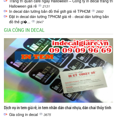
Trang trí quán cafe ngày Halloween – Công ty in decal trang trí
Halloween giá rẻ
2131
In decal dán tường bản đồ thế giới giá rẻ TPHCM
2892
Đặt in decal dán tường TPHCM giá rẻ - decal dán tường bản
đồ thế gi�...
3647
GIA CÔNG IN DECAL
Dịch vụ in tem giá rẻ, in tem nhãn dán chai nhựa, dán chai thủy tinh
Gia công in decal
3675