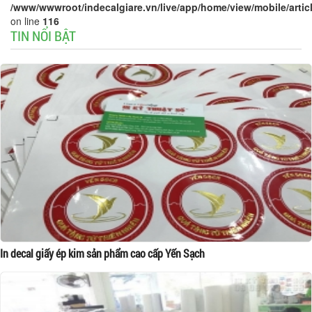
/www/wwwroot/indecalgiare.vn/live/app/home/view/mobile/articl
on line
116
TIN NỔI BẬT
In decal giấy ép kim sản phẩm cao cấp Yến Sạch