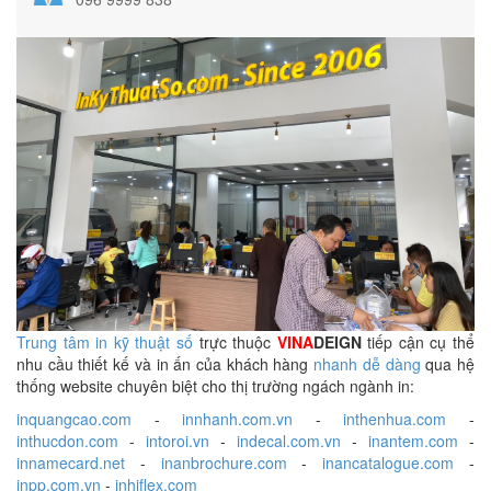
Trung tâm in kỹ thuật số
trực thuộc
VINA
DEIGN
tiếp cận cụ thể
nhu cầu thiết kế và in ấn của khách hàng
nhanh dễ dàng
qua hệ
thống website chuyên biệt cho thị trường ngách ngành in:
inquangcao.com
-
innhanh.com.vn
-
inthenhua.com
-
inthucdon.com
-
intoroi.vn
-
indecal.com.vn
-
inantem.com
-
innamecard.net
-
inanbrochure.com
-
inancatalogue.com
-
inpp.com.vn
-
inhiflex.com