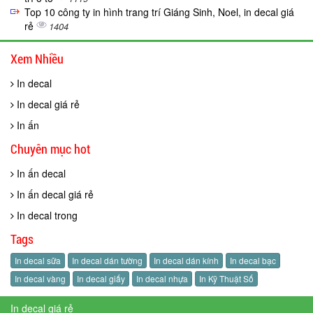
Top 10 công ty in hình trang trí Giáng Sinh, Noel, in decal giá
rẻ
1404
Xem Nhiều
In decal
In decal giá rẻ
In ấn
Chuyên mục hot
In ấn decal
In ấn decal giá rẻ
In decal trong
Tags
In decal sữa
In decal dán tường
In decal dán kính
In decal bạc
In decal vàng
In decal giấy
In decal nhựa
In Kỹ Thuật Số
In decal giá rẻ